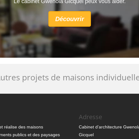
Le cabinet Gwenola Gicquel peux vous aider.
Découvrir
utres projets de maisons individuell
Adresse
et réalise des maisons
Cabinet d’architecture Gwenol
pements publics et des paysages
Gicquel