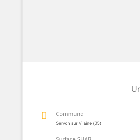
Un
Commune

Servon sur Vilaine (35)
Surface SHAB