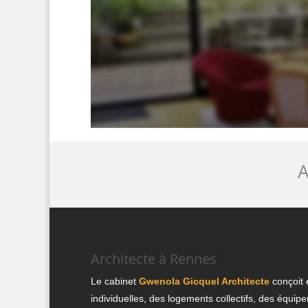
A
Architecte à Rennes
Le cabinet
Gwenola Gicquel Architecte
conçoit 
individuelles, des logements collectifs, des équi