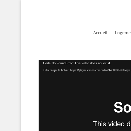
Accueil
Logemen
Lecteur
Code NotFoundError: This video does not exist.
vidéo
Télécharger le fichier: https://player.vimeo.com/video/146003176?loop