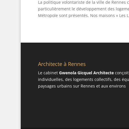
La politique volontariste de la ville de Renn
particulièrement le développement des logeme
Métropole sont présentés. Nos maisons « Les Lo
Architecte à Rennes
Le cabinet
Gwenola Gicquel Architecte
conçoit
individuelles, des logements collectifs, des é
paysages urbains sur Rennes et aux environs