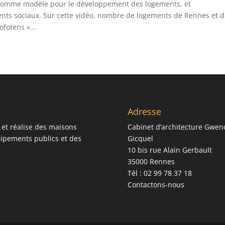
es comme modèle pour le développement des logements, et
nts sociaux. Sur cette vidéo, nombre de logements de Rennes et d
fotens »...
Adresse
 et réalise des maisons
Cabinet d’architecture Gwen
quipements publics et des
Gicquel
10 bis rue Alain Gerbault
35000 Rennes
Tél : 02 99 78 37 18
Contactons-nous