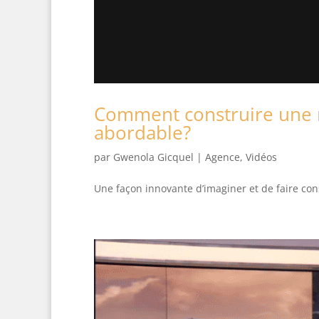
Comment construire une 
abordable?
par
Gwenola Gicquel
|
Agence
,
Vidéos
Une façon innovante d’imaginer et de faire c