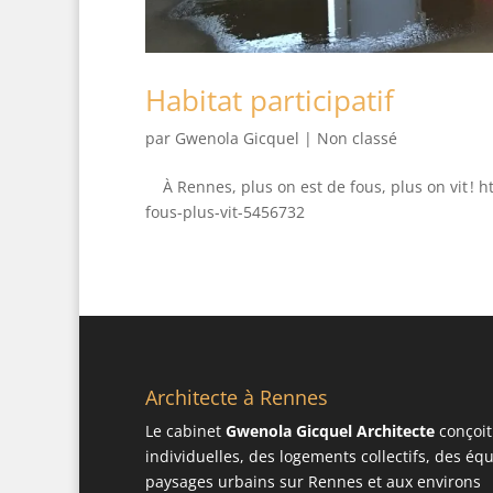
Habitat participatif
par
Gwenola Gicquel
|
Non classé
À Rennes, plus on est de fous, plus on vit ! 
fous-plus-vit-5456732
Architecte à Rennes
Le cabinet
Gwenola Gicquel Architecte
conçoit
individuelles, des logements collectifs, des é
paysages urbains sur Rennes et aux environs