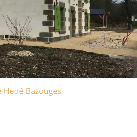
re Hédé Bazouges