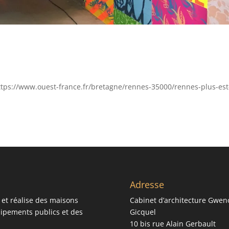
https://www.ouest-france.fr/bretagne/rennes-35000/rennes-plus-est
Adresse
 et réalise des maisons
Cabinet d’architecture Gwen
quipements publics et des
Gicquel
10 bis rue Alain Gerbault